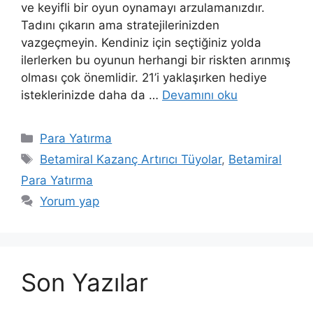
ve keyifli bir oyun oynamayı arzulamanızdır.
Tadını çıkarın ama stratejilerinizden
vazgeçmeyin. Kendiniz için seçtiğiniz yolda
ilerlerken bu oyunun herhangi bir riskten arınmış
olması çok önemlidir. 21’i yaklaşırken hediye
isteklerinizde daha da …
Devamını oku
Kategoriler
Para Yatırma
Etiketler
Betamiral Kazanç Artırıcı Tüyolar
,
Betamiral
Para Yatırma
Yorum yap
Son Yazılar