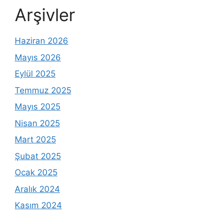
Arşivler
Haziran 2026
Mayıs 2026
Eylül 2025
Temmuz 2025
Mayıs 2025
Nisan 2025
Mart 2025
Şubat 2025
Ocak 2025
Aralık 2024
Kasım 2024