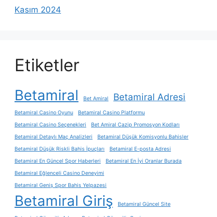
Kasım 2024
Etiketler
Betamiral
Betamiral Adresi
Bet Amiral
Betamiral Casino Oyunu
Betamiral Casino Platformu
Betamiral Casino Seçenekleri
Bet Amiral Cazip Promosyon Kodları
Betamiral Detaylı Maç Analizleri
Betamiral Düşük Komisyonlu Bahisler
Betamiral Düşük Riskli Bahis İpuçları
Betamiral E-posta Adresi
Betamiral En Güncel Spor Haberleri
Betamiral En İyi Oranlar Burada
Betamiral Eğlenceli Casino Deneyimi
Betamiral Geniş Spor Bahis Yelpazesi
Betamiral Giriş
Betamiral Güncel Site