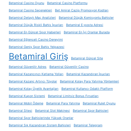
Betamiral Casino Oyunu
Betamiral Casino Platformu
Betamiral Casino Seçenekleri
Bet Amiral Cazip Promosyon Kodları
Betamiral Detaylı Maç Analizleri
Betamiral Düşük Komisyonlu Bahisler
Betamiral Düşük Riskli Bahis İpuçları
Betamiral E-posta Adresi
Betamiral En Güncel Spor Haberleri
Betamiral En İyi Oranlar Burada
Betamiral Eğlenceli Casino Deneyimi
Betamiral Geniş Spor Bahis Yelpazesi
Betamiral Giriş
Betamiral Güncel Site
Betamiral Güvenilir Adres
Betamiral Güvenilir Casino
Betamiral Kazancınızı Katlama Yolları
Betamiral Kazandıran İpuçları
Betamiral Kazanç Artırıcı Tüyolar
Betamiral Kolay Para Yatırma Yöntemleri
Betamiral Kolay Üyelik Avantajları
Betamiral Kullanıcı Odaklı Platform
Betamiral Kupon Sistemi
Betamiral Limitsiz Bonus Fırsatları
Betamiral Mobil Ödeme
Betamiral Para Yatırma
Betamiral Rulet Oyunu
Betamiral Sitesi
Betamiral Slot Makinesi
Betamiral Spor Bahisleri
Betamiral Spor Bahislerinde Yüksek Oranlar
Betamiral Sık Kazandıran Sistem Bahisleri
Betamiral Telegram