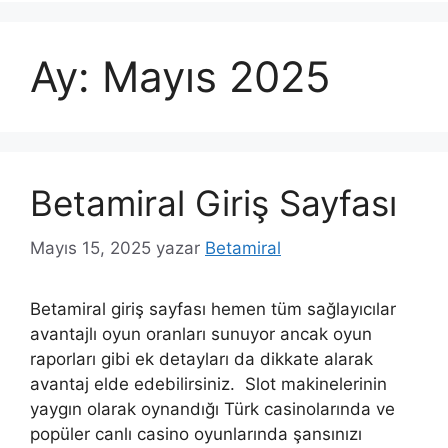
Ay:
Mayıs 2025
Betamiral Giriş Sayfası
Mayıs 15, 2025
yazar
Betamiral
Betamiral giriş sayfası hemen tüm sağlayıcılar
avantajlı oyun oranları sunuyor ancak oyun
raporları gibi ek detayları da dikkate alarak
avantaj elde edebilirsiniz. Slot makinelerinin
yaygın olarak oynandığı Türk casinolarında ve
popüler canlı casino oyunlarında şansınızı