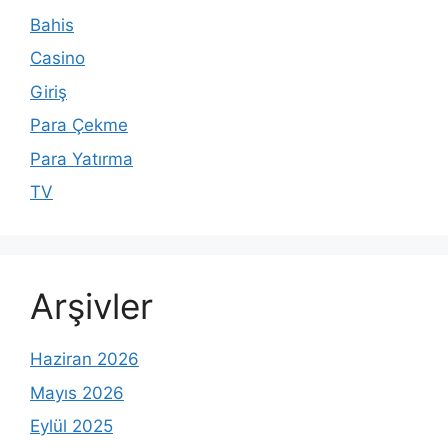
Bahis
Casino
Giriş
Para Çekme
Para Yatırma
TV
Arşivler
Haziran 2026
Mayıs 2026
Eylül 2025