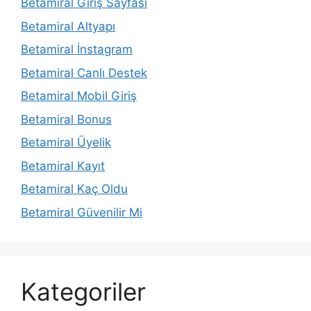
Betamiral Giriş Sayfası
Betamiral Altyapı
Betamiral İnstagram
Betamiral Canlı Destek
Betamiral Mobil Giriş
Betamiral Bonus
Betamiral Üyelik
Betamiral Kayıt
Betamiral Kaç Oldu
Betamiral Güvenilir Mi
Kategoriler