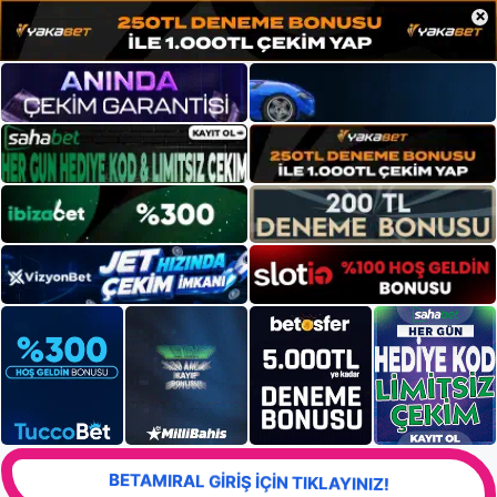
×
BETAMIRAL GİRİŞ İÇİN TIKLAYINIZ!