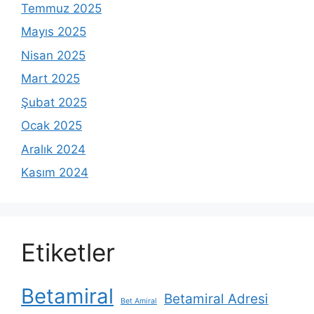
Temmuz 2025
Mayıs 2025
Nisan 2025
Mart 2025
Şubat 2025
Ocak 2025
Aralık 2024
Kasım 2024
Etiketler
Betamiral
Betamiral Adresi
Bet Amiral