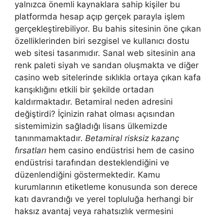
yalnızca önemli kaynaklara sahip kişiler bu
platformda hesap açıp gerçek parayla işlem
gerçekleştirebiliyor. Bu bahis sitesinin öne çıkan
özelliklerinden biri sezgisel ve kullanıcı dostu
web sitesi tasarımıdır. Sanal web sitesinin ana
renk paleti siyah ve sarıdan oluşmakta ve diğer
casino web sitelerinde sıklıkla ortaya çıkan kafa
karışıklığını etkili bir şekilde ortadan
kaldırmaktadır. Betamiral neden adresini
değiştirdi? İçinizin rahat olması açısından
sistemimizin sağladığı lisans ülkemizde
tanınmamaktadır.
Betamiral risksiz kazanç
fırsatları
hem casino endüstrisi hem de casino
endüstrisi tarafından desteklendiğini ve
düzenlendiğini göstermektedir. Kamu
kurumlarının etiketleme konusunda son derece
katı davrandığı ve yerel topluluğa herhangi bir
haksız avantaj veya rahatsızlık vermesini