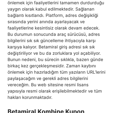
önlemek için faaliyetlerini tamamen durdurduğu
yaygın olarak kabul edilmektedir. Sağlanan
bağlantı kısıtlandı. Platform, adres değişikliği
sırasında yerini anında ayarlayacak ve
faaliyetlerine kesintisiz olarak devam edecek.
Bu durumun sonucunda araç sürücüsü, adres
bilgilerini sık sık güncelleme ihtiyacıyla karşı
karşıya kalıyor. Betamiral giriş adresi sık sık
değiştiriliyor ve bu da zorluklara yol açabiliyor.
Bunun nedeni, bu sürecin sıklıkla, bazen günde
birkaç kez gerçekleşmesidir. Zaman kaybını
önlemek için hazırladığım tüm yazıların URL’lerini
paylaşacağım ve gerekli adres bilgilerini
vereceğim. Bu web sitesine resmi lisans
yapısıyla resmi olarak erişilebilmektedir ve tüm
hakları korunmaktadır.
Betamiral Kombine Kupon