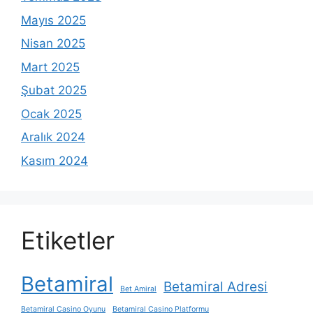
Mayıs 2025
Nisan 2025
Mart 2025
Şubat 2025
Ocak 2025
Aralık 2024
Kasım 2024
Etiketler
Betamiral
Betamiral Adresi
Bet Amiral
Betamiral Casino Oyunu
Betamiral Casino Platformu