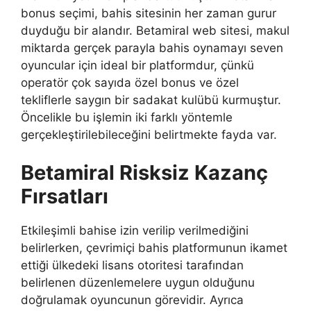
bonus seçimi, bahis sitesinin her zaman gurur
duyduğu bir alandır. Betamiral web sitesi, makul
miktarda gerçek parayla bahis oynamayı seven
oyuncular için ideal bir platformdur, çünkü
operatör çok sayıda özel bonus ve özel
tekliflerle saygın bir sadakat kulübü kurmuştur.
Öncelikle bu işlemin iki farklı yöntemle
gerçekleştirilebileceğini belirtmekte fayda var.
Betamiral Risksiz Kazanç
Fırsatları
Etkileşimli bahise izin verilip verilmediğini
belirlerken, çevrimiçi bahis platformunun ikamet
ettiği ülkedeki lisans otoritesi tarafından
belirlenen düzenlemelere uygun olduğunu
doğrulamak oyuncunun görevidir. Ayrıca